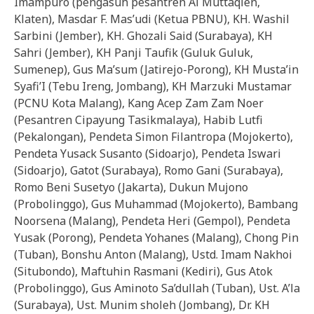
Imampuro (pengasuh pesantren Al Muttaqien,
Klaten), Masdar F. Mas’udi (Ketua PBNU), KH. Washil
Sarbini (Jember), KH. Ghozali Said (Surabaya), KH
Sahri (Jember), KH Panji Taufik (Guluk Guluk,
Sumenep), Gus Ma’sum (Jatirejo-Porong), KH Musta’in
Syafi’I (Tebu Ireng, Jombang), KH Marzuki Mustamar
(PCNU Kota Malang), Kang Acep Zam Zam Noer
(Pesantren Cipayung Tasikmalaya), Habib Lutfi
(Pekalongan), Pendeta Simon Filantropa (Mojokerto),
Pendeta Yusack Susanto (Sidoarjo), Pendeta Iswari
(Sidoarjo), Gatot (Surabaya), Romo Gani (Surabaya),
Romo Beni Susetyo (Jakarta), Dukun Mujono
(Probolinggo), Gus Muhammad (Mojokerto), Bambang
Noorsena (Malang), Pendeta Heri (Gempol), Pendeta
Yusak (Porong), Pendeta Yohanes (Malang), Chong Pin
(Tuban), Bonshu Anton (Malang), Ustd. Imam Nakhoi
(Situbondo), Maftuhin Rasmani (Kediri), Gus Atok
(Probolinggo), Gus Aminoto Sa’dullah (Tuban), Ust. A’la
(Surabaya), Ust. Munim sholeh (Jombang), Dr. KH