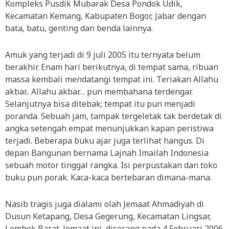
Kompleks Pusdik Mubarak Desa Pondok Udik,
Kecamatan Kemang, Kabupaten Bogor, Jabar dengan
bata, batu, genting dan benda lainnya.
Amuk yang terjadi di 9 juli 2005 itu ternyata belum
berakhir. Enam hari berikutnya, di tempat sama, ribuan
massa kembali mendatangi tempat ini. Teriakan Allahu
akbar.. Allahu akbar… pun membahana terdengar.
Selanjutnya bisa ditebak; tempat itu pun menjadi
poranda. Sebuah jam, tampak tergeletak tak berdetak di
angka setengah empat menunjukkan kapan peristiwa
terjadi. Beberapa buku ajar juga terlihat hangus. Di
depan Bangunan bernama Lajnah Imailah Indonesia
sebuah motor tinggal rangka. Isi perpustakan dan toko
buku pun porak. Kaca-kaca bertebaran dimana-mana.
Nasib tragis juga dialami olah Jemaat Ahmadiyah di
Dusun Ketapang, Desa Gegerung, Kecamatan Lingsar,
Lombok Barat. Jemaat ini, diserang pada 4 Februari 2006