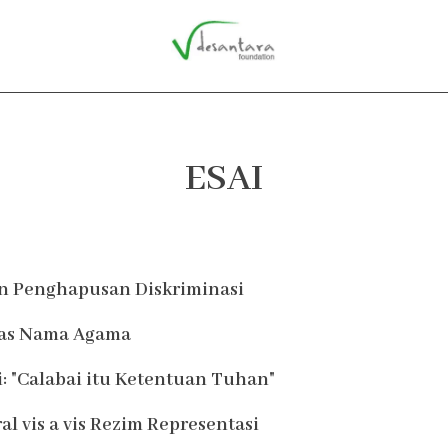
ESAI
Page
Page
Page
Page
Page
Page
Page
n Penghapusan Diskriminasi
tas Nama Agama
 "Calabai itu Ketentuan Tuhan"
ral vis a vis Rezim Representasi