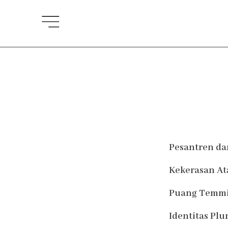
Lewati
ke
konten
Pesantren da
Kekerasan A
Puang Temmi:
Identitas Plu