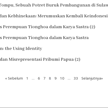
Tompu, Sebuah Potret Buruk Pembangunan di Sula
h dan Kebhinekaan: Merumuskan Kembali Keindones
tas Perempuan Tionghoa dalam Karya Sastra (2)
tas Perempuan Tionghoa dalam Karya Sastra
: the Using Identity
 dan Misrepresentasi Pribumi Papua (2)
« Sebelum
1
…
6
7
8
9
10
…
33
Selanjutnya»