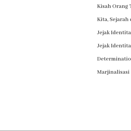
Kisah Orang 
Kita, Sejara
Jejak Identi
Jejak Identi
Determination
Marjinalisasi