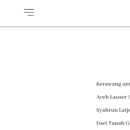
Lewati
ke
konten
Kerawang anta
Aceh Lauser 
Syahrun Latju
Dari Tanah G