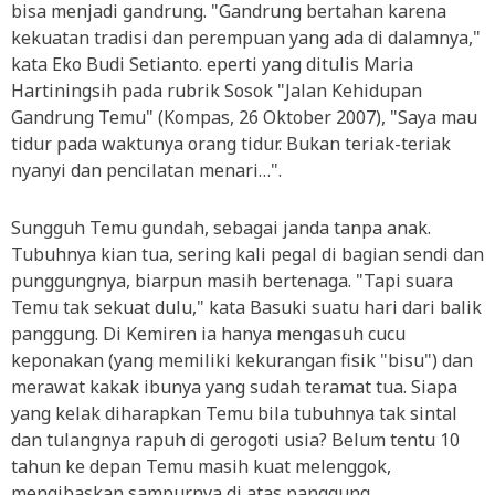
bisa menjadi gandrung. "Gandrung bertahan karena
kekuatan tradisi dan perempuan yang ada di dalamnya,"
kata Eko Budi Setianto. eperti yang ditulis Maria
Hartiningsih pada rubrik Sosok "Jalan Kehidupan
Gandrung Temu" (Kompas, 26 Oktober 2007), "Saya mau
tidur pada waktunya orang tidur. Bukan teriak-teriak
nyanyi dan pencilatan menari…".
Sungguh Temu gundah, sebagai janda tanpa anak.
Tubuhnya kian tua, sering kali pegal di bagian sendi dan
punggungnya, biarpun masih bertenaga. "Tapi suara
Temu tak sekuat dulu," kata Basuki suatu hari dari balik
panggung. Di Kemiren ia hanya mengasuh cucu
keponakan (yang memiliki kekurangan fisik "bisu") dan
merawat kakak ibunya yang sudah teramat tua. Siapa
yang kelak diharapkan Temu bila tubuhnya tak sintal
dan tulangnya rapuh di gerogoti usia? Belum tentu 10
tahun ke depan Temu masih kuat melenggok,
mengibaskan sampurnya di atas panggung.