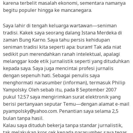
karena terbelit masalah ekonomi, sementara namanya
begitu populer hingga ke mancanegara.
Saya lahir di tengah keluarga wartawan—seniman
tradisi. Kakek saya seorang dalang Istana Merdeka di
zaman Bung Karno. Saya tahu persis kehidupan
seniman tradisi kita seperti apa: buram! Tak ada niat
sedikit pun merendahkan ranah intelektual, apalagi
melanggar kode etik jurnalistik seperti yang dituduhkan
kepada saya. Saya juga mencintai profesi jurnalis
dengan sepenuh hati. Sebagai penulis saya
menghormati narasumber (informan), termasuk Philip
Yampolsky. Oleh sebab itu, pada 8 September 2007
pukul 12.57 saya mengirimkan surat elektronik yang
berisi pertanyaan seputar Temu—dengan alamat e-mail
pyampolsky@yahoo.com
. Penantian saya selama 2,5
bulan tanpa hasil.
Kalau saya dituduh bekerja tanpa standar jurnalistik,
tak melakukan kros cek kepada narasumber, saya tegas