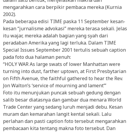
dalam satu bentuk, menjelaskan makna dan
mengarahkan cara berpikir pembaca mereka (Kurnia
2002).
Pada beberapa edisi TIME paska 11 September kesan-
kesan “jurnalisme advokasi” mereka terasa sekali. Jelas
itu wajar, mereka adalah bagian yang syah dari
peradaban Amerika yang lagi terluka. Dalam TIME
Special Issues September 2001 tertulis sebuah caption
pada foto dua halaman penuh:
“HOLY WAR As large swats of lower Manhattan were
turning into dust, farther uptown, at First Presbytarian
on Fifth Avenue, the faithful gathered to hear the Rev.
Jon Walton’s ‘service of mourning and lament’”
Foto itu menunjukan puncak sebuah gedung dengan
salib besar diatasnya dan gambar dua menara World
Trade Center yang sedang luruh menjadi debu. Kesan
muram dan kemarahan langit kental sekali. Lalu
perlahan dan pasti caption foto tersebut mengarahkan
pembacaan kita tentang makna foto tersebut. Dan