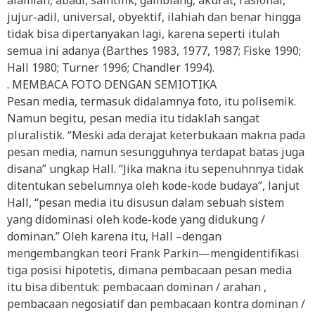
alamiah, abadi, saintifik, gamblang, akurat, rasional,
jujur-adil, universal, obyektif, ilahiah dan benar hingga
tidak bisa dipertanyakan lagi, karena seperti itulah
semua ini adanya (Barthes 1983, 1977, 1987; Fiske 1990;
Hall 1980; Turner 1996; Chandler 1994).
. MEMBACA FOTO DENGAN SEMIOTIKA
Pesan media, termasuk didalamnya foto, itu polisemik.
Namun begitu, pesan media itu tidaklah sangat
pluralistik. “Meski ada derajat keterbukaan makna pada
pesan media, namun sesungguhnya terdapat batas juga
disana” ungkap Hall. “Jika makna itu sepenuhnnya tidak
ditentukan sebelumnya oleh kode-kode budaya”, lanjut
Hall, “pesan media itu disusun dalam sebuah sistem
yang didominasi oleh kode-kode yang didukung /
dominan.” Oleh karena itu, Hall –dengan
mengembangkan teori Frank Parkin—mengidentifikasi
tiga posisi hipotetis, dimana pembacaan pesan media
itu bisa dibentuk: pembacaan dominan / arahan ,
pembacaan negosiatif dan pembacaan kontra dominan /