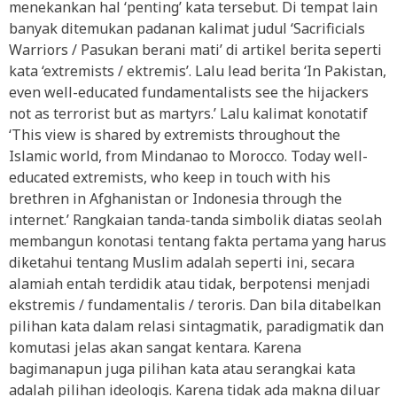
menekankan hal ‘penting’ kata tersebut. Di tempat lain
banyak ditemukan padanan kalimat judul ‘Sacrificials
Warriors / Pasukan berani mati’ di artikel berita seperti
kata ‘extremists / ektremis’. Lalu lead berita ‘In Pakistan,
even well-educated fundamentalists see the hijackers
not as terrorist but as martyrs.’ Lalu kalimat konotatif
‘This view is shared by extremists throughout the
Islamic world, from Mindanao to Morocco. Today well-
educated extremists, who keep in touch with his
brethren in Afghanistan or Indonesia through the
internet.’ Rangkaian tanda-tanda simbolik diatas seolah
membangun konotasi tentang fakta pertama yang harus
diketahui tentang Muslim adalah seperti ini, secara
alamiah entah terdidik atau tidak, berpotensi menjadi
ekstremis / fundamentalis / teroris. Dan bila ditabelkan
pilihan kata dalam relasi sintagmatik, paradigmatik dan
komutasi jelas akan sangat kentara. Karena
bagimanapun juga pilihan kata atau serangkai kata
adalah pilihan ideologis. Karena tidak ada makna diluar