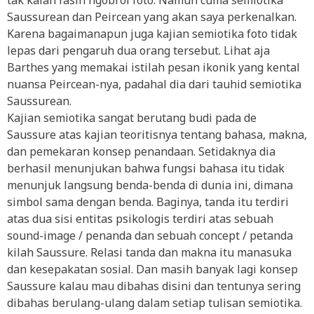
tak kalah fasih ngobrol foto. Namun cuma semiotika
Saussurean dan Peircean yang akan saya perkenalkan.
Karena bagaimanapun juga kajian semiotika foto tidak
lepas dari pengaruh dua orang tersebut. Lihat aja
Barthes yang memakai istilah pesan ikonik yang kental
nuansa Peircean-nya, padahal dia dari tauhid semiotika
Saussurean.
Kajian semiotika sangat berutang budi pada de
Saussure atas kajian teoritisnya tentang bahasa, makna,
dan pemekaran konsep penandaan. Setidaknya dia
berhasil menunjukan bahwa fungsi bahasa itu tidak
menunjuk langsung benda-benda di dunia ini, dimana
simbol sama dengan benda. Baginya, tanda itu terdiri
atas dua sisi entitas psikologis terdiri atas sebuah
sound-image / penanda dan sebuah concept / petanda
kilah Saussure. Relasi tanda dan makna itu manasuka
dan kesepakatan sosial. Dan masih banyak lagi konsep
Saussure kalau mau dibahas disini dan tentunya sering
dibahas berulang-ulang dalam setiap tulisan semiotika.