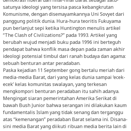
demokrasi liberal dan nilai-nilai Barat sebagai satu-
satunya ideologi yang tersisa pasca kebangkrutan
Komunisme, dengan disemayamkannya Uni Sovyet dari
panggung politik dunia. Hura-hura teoritis Fukuyama
pun berlanjut sepi ketika Huntington menulis artikel
“The Clash of Civilizations?” pada 1993. Artikel yang
berubah wujud menjadi buku pada 1996 ini berteguh
pendapat bahwa konflik masa depan pada zaman akhir
ideologi potensial timbul dari ranah budaya dan agama:
sebuah benturan antar peradaban.
Paska kejadian 11 September gong bertalu meriah dari
media-media Barat, dari yang kelas dunia sampai ‘ecek-
ecek’ kelas komunitas swalayan, yang terkesan
mengkompori benturan peradaban itu sahih adanya.
Mengingat siaran pemerintahan Amerika Serikat di
bawah Bush Junior bahwa serangan ini dilakukan kaum
fundamentalis Islam yang tidak senang dan terganggu
atas “kemenangan” peradaban Barat selama ini. Disana-
sini media Barat yang diikuti ribuan media berita lain di