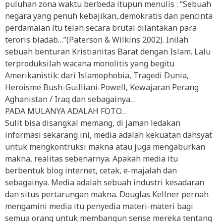
puluhan zona waktu berbeda itupun menulis : “Sebuah
negara yang penuh kebajikan,.demokratis dan pencinta
perdamaian itu telah secara brutal dilantakan para
teroris biadab…”(Paterson & Wilkins 2002). Inilah
sebuah benturan Kristianitas Barat dengan Islam. Lalu
terproduksilah wacana monolitis yang begitu
Amerikanistik: dari Islamophobia, Tragedi Dunia,
Heroisme Bush-Guilliani-Powell, Kewajaran Perang
Aghanistan / Iraq dan sebagainya…
PADA MULANYA ADALAH FOTO…
Sulit bisa disangkal memang, di jaman ledakan
informasi sekarang ini, media adalah kekuatan dahsyat
untuk mengkontruksi makna atau juga mengaburkan
makna, realitas sebenarnya. Apakah media itu
berbentuk blog internet, cetak, e-majalah dan
sebagainya. Media adalah sebuah industri kesadaran
dan situs pertarungan makna. Douglas Kellner pernah
mengamini media itu penyedia materi-materi bagi
semua orang untuk membangun sense mereka tentang