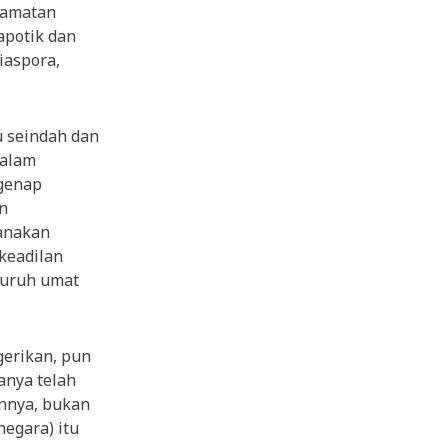
camatan
apotik dan
iaspora,
u seindah dan
dalam
genap
n
anakan
keadilan
luruh umat
erikan, pun
anya telah
nnya, bukan
negara) itu