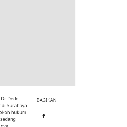
u Dr Dede
BAGIKAN:
 di Surabaya
 tokoh hukum
a sedang
inya