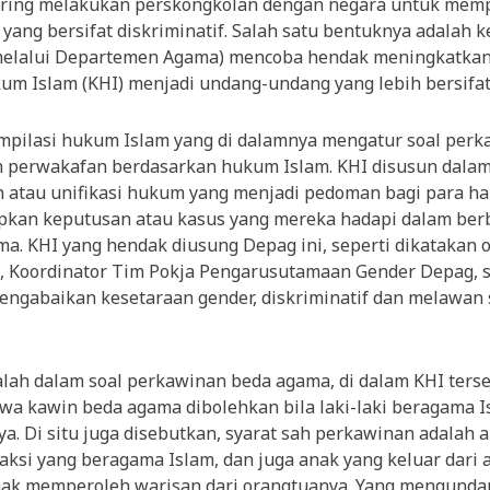
ering melakukan perskongkolan dengan negara untuk mem
yang bersifat diskriminatif. Salah satu bentuknya adalah k
melalui Departemen Agama) mencoba hendak meningkatkan
um Islam (KHI) menjadi undang-undang yang lebih bersifat
mpilasi hukum Islam yang di dalamnya mengatur soal perk
 perwakafan berdasarkan hukum Islam. KHI disusun dala
 atau unifikasi hukum yang menjadi pedoman bagi para h
kan keputusan atau kasus yang mereka hadapi dalam ber
a. KHI yang hendak diusung Depag ini, seperti dikatakan ol
 Koordinator Tim Pokja Pengarusutamaan Gender Depag, 
mengabaikan kesetaraan gender, diskriminatif dan melawan
lah dalam soal perkawinan beda agama, di dalam KHI ters
wa kawin beda agama dibolehkan bila laki-laki beragama I
ya. Di situ juga disebutkan, syarat sah perkawinan adalah 
saksi yang beragama Islam, dan juga anak yang keluar dari
rhak memperoleh warisan dari orangtuanya. Yang mengunda