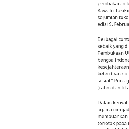
pembakaran le
Kawalu Tasikm
sejumlah toko 
edisi 9, Februar
Berbagai cont
sebaik yang d
Pembukaan UU
bangsa Indone
kesejahteraa
ketertiban du
sosial.” Pun 
(rahmatan lil 
Dalam kenyat
agama menjadi
membuahkan m
terletak pada 