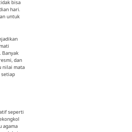
tidak bisa
ian hari.
kan untuk
njadikan
mati
. Banyak
resmi, dan
 nilai mata
 setiap
tif seperti
sekongkol
tu agama