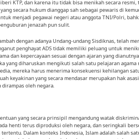
diberi KTP, dan karena itu tidak bisa menikah secara resmi, 
 yang secara hukum dianggap sah sebagai pewaris di kemud
untuk menjadi pegawai negeri atau anggota TNI/Polri, bah
enguburan jenazah pun sulit.
tambah dengan adanya Undang-undang Sisdiknas, telah me
ganut penghayat ADS tidak memiliki peluang untuk menik
ama dan kepercayaan sesuai dengan ajaran yang dianutnya
ka yang diharuskan mengikuti salah satu pelajaran agama 
rsedia, mereka harus menerima konsekuensi kehilangan satu
buah keyakinan yang secara mendasar merupakan hak asasi
h dirampas oleh negara.
entuan yang secara prinsipil mengandung watak diskrimina
iada henti terus diproduksi oleh negara, dan seringkali ber
tertentu. Dalam konteks Indonesia, Islam adalah salah sa