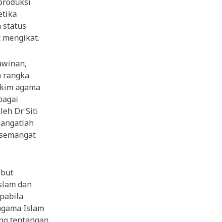
produksi
etika
 status
 mengikat.
awinan,
m rangka
akim agama
bagai
eh Dr Siti
sangatlah
 semangat
ebut
slam dan
apabila
 agama Islam
ng tentangan