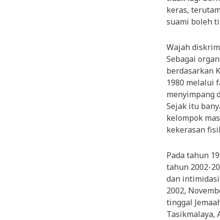
keras, teruta
suami boleh t
Wajah diskrim
Sebagai organ
berdasarkan K
1980 melalui 
menyimpang da
Sejak itu ban
kelompok masy
kekerasan fisi
Pada tahun 19
tahun 2002-20
dan intimidas
2002, Novembe
tinggal Jemaa
Tasikmalaya, A