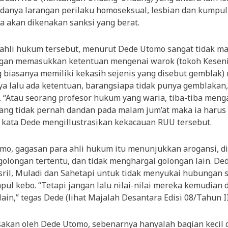
anya larangan perilaku homoseksual, lesbian dan kumpul 
a akan dikenakan sanksi yang berat.
ahli hukum tersebut, menurut Dede Utomo sangat tidak mas
gan memasukkan ketentuan mengenai warok (tokoh Keseni
 biasanya memiliki kekasih sejenis yang disebut gemblak)
a lalu ada ketentuan, barangsiapa tidak punya gemblakan,
. “Atau seorang profesor hukum yang waria, tiba-tiba meng
ang tidak pernah dandan pada malam jum’at maka ia harus
” kata Dede mengillustrasikan kekacauan RUU tersebut.
mo, gagasan para ahli hukum itu menunjukkan arogansi, di
golongan tertentu, dan tidak menghargai golongan lain. De
sril, Muladi dan Sahetapi untuk tidak menyukai hubungan 
pul kebo. “Tetapi jangan lalu nilai-nilai mereka kemudian
ain,” tegas Dede (lihat Majalah Desantara Edisi 08/Tahun II
sakan oleh Dede Utomo, sebenarnya hanyalah bagian kecil 