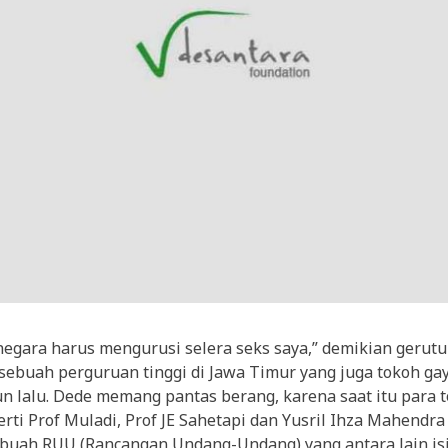
negara harus mengurusi selera seks saya,” demikian gerut
sebuah perguruan tinggi di Jawa Timur yang juga tokoh gay
n lalu. Dede memang pantas berang, karena saat itu para
rti Prof Muladi, Prof JE Sahetapi dan Yusril Ihza Mahendr
uah RUU (Rancangan Undang-Undang) yang antara lain is