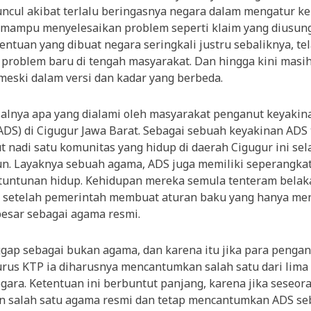
ncul akibat terlalu beringasnya negara dalam mengatur k
lih mampu menyelesaikan problem seperti klaim yang diusun
ntuan yang dibuat negara seringkali justru sebaliknya, te
roblem baru di tengah masyarakat. Dan hingga kini masih
meski dalam versi dan kadar yang berbeda.
salnya apa yang dialami oleh masyarakat penganut keyaki
ADS) di Cigugur Jawa Barat. Sebagai sebuah keyakinan ADS 
t nadi satu komunitas yang hidup di daerah Cigugur ini se
n. Layaknya sebuah agama, ADS juga memiliki seperangkat 
tuntunan hidup. Kehidupan mereka semula tenteram bela
 setelah pemerintah membuat aturan baku yang hanya me
besar sebagai agama resmi.
ggap sebagai bukan agama, dan karena itu jika para penga
us KTP ia diharusnya mencantumkan salah satu dari lima
egara. Ketentuan ini berbuntut panjang, karena jika seseor
 salah satu agama resmi dan tetap mencantumkan ADS se