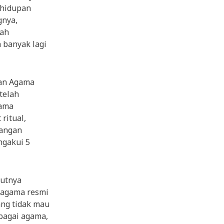
ehidupan
gnya,
lah
 banyak lagi
nan Agama
telah
lama
ritual,
kangan
ngakui 5
nutnya
 agama resmi
ang tidak mau
bagai agama,