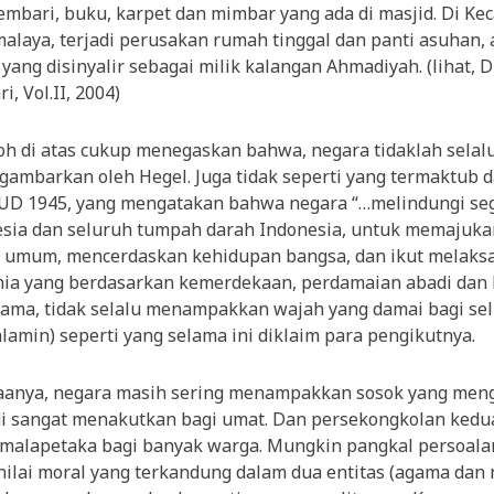
mbari, buku, karpet dan mimbar yang ada di masjid. Di Ke
alaya, terjadi perusakan rumah tinggal dan panti asuhan, 
yang disinyalir sebagai milik kalangan Ahmadiyah. (lihat, D
i, Vol.II, 2004)
oh di atas cukup menegaskan bahwa, negara tidaklah selal
igambarkan oleh Hegel. Juga tidak seperti yang termaktub 
D 1945, yang mengatakan bahwa negara “…melindungi se
sia dan seluruh tumpah darah Indonesia, untuk memajuka
n umum, mencerdaskan kehidupan bangsa, dan ikut melaks
nia yang berdasarkan kemerdekaan, perdamaian abadi dan 
agama, tidak selalu menampakkan wajah yang damai bagi se
alamin) seperti yang selama ini diklaim para pengikutnya.
aanya, negara masih sering menampakkan sosok yang meng
 sangat menakutkan bagi umat. Dan persekongkolan kedu
alapetaka bagi banyak warga. Mungkin pangkal persoala
nilai moral yang terkandung dalam dua entitas (agama dan 