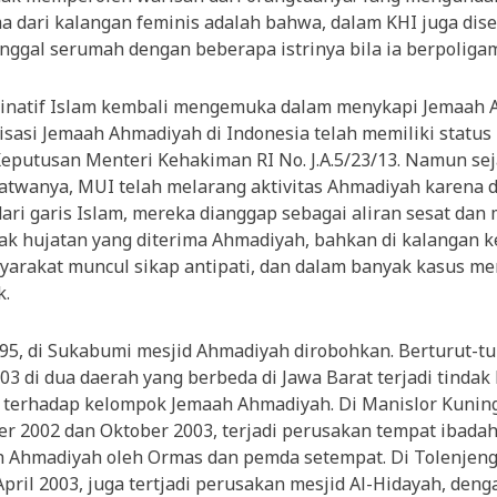
ma dari kalangan feminis adalah bahwa, dalam KHI juga dis
inggal serumah dengan beberapa istrinya bila ia berpoligam
inatif Islam kembali mengemuka dalam menykapi Jemaah 
isasi Jemaah Ahmadiyah di Indonesia telah memiliki statu
eputusan Menteri Kehakiman RI No. J.A.5/23/13. Namun se
fatwanya, MUI telah melarang aktivitas Ahmadiyah karena 
ri garis Islam, mereka dianggap sebagai aliran sesat dan
yak hujatan yang diterima Ahmadiyah, bahkan di kalangan 
arakat muncul sikap antipati, dan dalam banyak kasus m
k.
95, di Sukabumi mesjid Ahmadiyah dirobohkan. Berturut-tu
03 di dua daerah yang berbeda di Jawa Barat terjadi tindak
i terhadap kelompok Jemaah Ahmadiyah. Di Manislor Kunin
r 2002 dan Oktober 2003, terjadi perusakan tempat ibada
h Ahmadiyah oleh Ormas dan pemda setempat. Di Tolenjen
pril 2003, juga tertjadi perusakan mesjid Al-Hidayah, deng