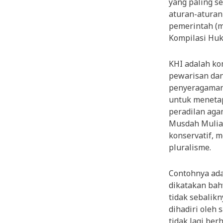
yang paling s
aturan-aturan 
pemerintah (
Kompilasi Huk
KHI adalah ko
pewarisan dan
penyeragaman
untuk menetap
peradilan agam
Musdah Mulia,
konservatif, 
pluralisme.
Contohnya ada
dikatakan bah
tidak sebalikn
dihadiri oleh 
tidak lagi be