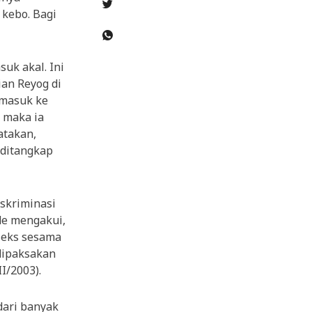
kebo. Bagi
uk akal. Ini
an Reyog di
 masuk ke
 maka ia
atakan,
 ditangkap
skriminasi
de mengakui,
seks sesama
 dipaksakan
I/2003).
dari banyak