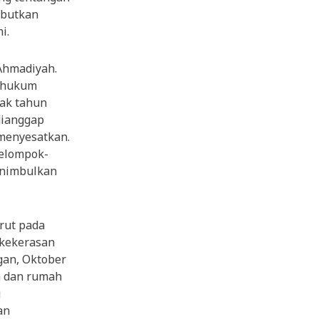
ebutkan
i.
Ahmadiyah.
s hukum
jak tahun
dianggap
 menyesatkan.
kelompok-
enimbulkan
rut pada
 kekerasan
gan, Oktober
h dan rumah
g
an