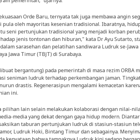
ram pemerintah,” ujarnya.
ekuasaan Orde Baru, ternyata tak juga membawa angin seg
 pula oleh mayoritas kesenian tradisional. Ibaratnya, hidu
tu seni pertunjukan tradisional yang menjadi korban peru
hadap jenis tontonan dan hiburan," kata Dr Ayu Sutarto, st
r dalam sarasehan dan pelatihan sandiwara Ludruk se-Jawa
ya Jawa Timur (TBJT) di Surabaya.
 dibuat bergantung) pada pemerintah di masa rezim ORBA
i seniman ludruk terhadap perkembangan jaman. Tingkat 
nurun drastis. Regenerasipun mengalami kemacetan karen
ian ini.
da pilihan lain selain melakukan kolaborasi dengan nilai-nil
dia-media yang dekat dengan gaya hidup modern. Diantar
saksikan taburan pertunjukan ludruk di stasiun-stasiun tel
amor, Ludruk Hoki, Bintang Timur dan sebagainya. Menyim
pada kenyataan bahwa tampaknya Ludruk kini sedang bergan