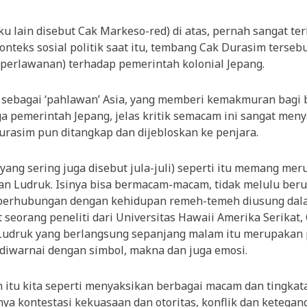
 lain disebut Cak Markeso-red) di atas, pernah sangat terk
onteks sosial politik saat itu, tembang Cak Durasim terse
 perlawanan) terhadap pemerintah kolonial Jepang.
sebagai ‘pahlawan’ Asia, yang memberi kemakmuran bagi 
ga pemerintah Jepang, jelas kritik semacam ini sangat men
rasim pun ditangkap dan dijebloskan ke penjara.
ang sering juga disebut jula-juli) seperti itu memang mer
an Ludruk. Isinya bisa bermacam-macam, tidak melulu berupa
g berhubungan dengan kehidupan remeh-temeh diusung da
seorang peneliti dari Universitas Hawaii Amerika Serikat, 
Ludruk yang berlangsung sepanjang malam itu merupakan 
 diwarnai dengan simbol, makna dan juga emosi.
 itu kita seperti menyaksikan berbagai macam dan tingkat
ya kontestasi kekuasaan dan otoritas, konflik dan ketega