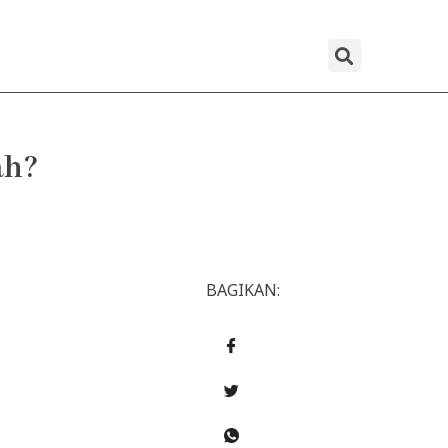
Sear
ah?
BAGIKAN: