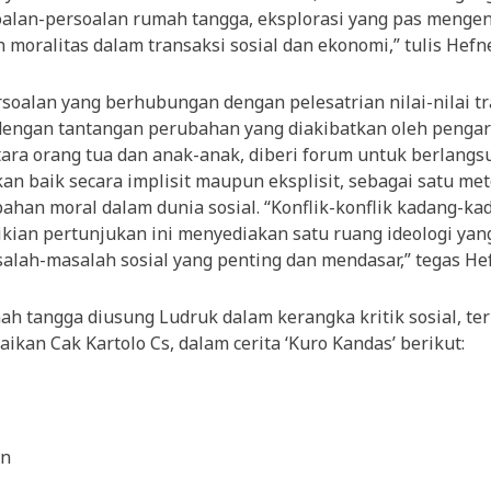
oalan-persoalan rumah tangga, eksplorasi yang pas menge
moralitas dalam transaksi sosial dan ekonomi,” tulis Hefne
soalan yang berhubungan dengan pelesatrian nilai-nilai tr
dengan tantangan perubahan yang diakibatkan oleh pengar
tara orang tua dan anak-anak, diberi forum untuk berlang
ikan baik secara implisit maupun eksplisit, sebagai satu 
an moral dalam dunia sosial. “Konflik-konflik kadang-kad
kian pertunjukan ini menyediakan satu ruang ideologi yan
alah-masalah sosial yang penting dan mendasar,” tegas Hef
 tangga diusung Ludruk dalam kerangka kritik sosial, terli
kan Cak Kartolo Cs, dalam cerita ‘Kuro Kandas’ berikut:
an