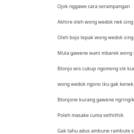
Ojok nggawe cara serampangan
Akhire oleh wong wedok nek sing
Oleh bojo tepak wong wedok sing
Mula gawene wani mbarek wong 
Blonjo wis cukup ngomong sik ku
wong wedok ngono iku gak kenek
Blonjone kurang gawene ngringi
Poleh masake cuma sethithik
Gak tahu adus ambune rambute s