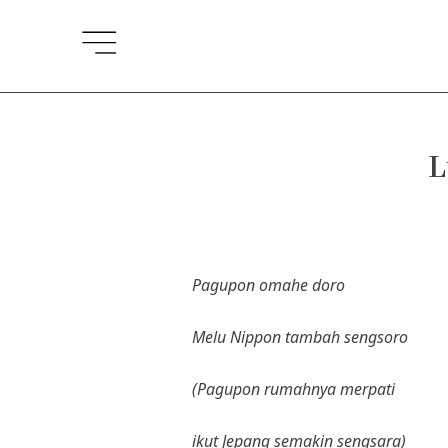
Lewati
ke
konten
L
Pagupon omahe doro
Melu Nippon tambah sengsoro
(Pagupon rumahnya merpati
ikut Jepang semakin sengsara)