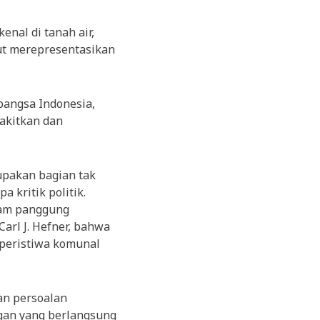
enal di tanah air,
but merepresentasikan
bangsa Indonesia,
yakitkan dan
upakan bagian tak
 kritik politik.
lam panggung
Carl J. Hefner, bahwa
peristiwa komunal
an persoalan
ngan yang berlangsung