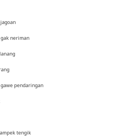
 jagoan
 gak neriman
lanang
rang
 gawe pendaringan
k
ampek tengik