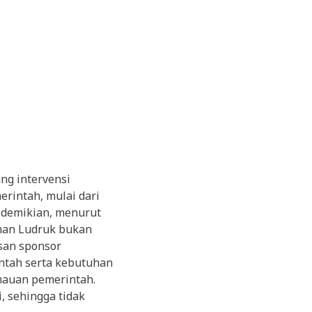
ang intervensi
rintah, mulai dari
 demikian, menurut
iman Ludruk bukan
san sponsor
ntah serta kebutuhan
mauan pemerintah.
 sehingga tidak