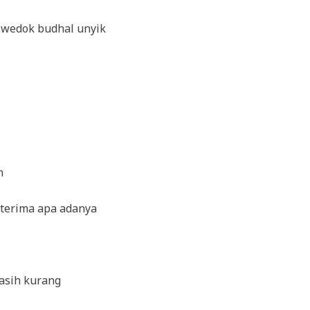
 wedok budhal unyik
n
 terima apa adanya
asih kurang