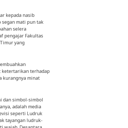
ar kepada nasib
p segan mati pun tak
bahan selera
af pengajar Fakultas
 Timur yang
 membuahkan
ketertarikan terhadap
a kurangnya minat
ai dan simbol-simbol
anya, adalah media
evisi seperti Ludruk
ak tayangan ludruk-
ti wajah. Desantara