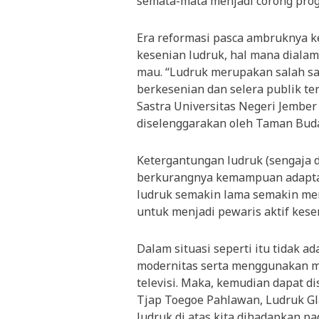
semata-mata menjadi corong prog
Era reformasi pasca ambruknya k
kesenian ludruk, hal mana dialami
mau. “Ludruk merupakan salah sa
berkesenian dan selera publik ter
Sastra Universitas Negeri Jembe
diselenggarakan oleh Taman Buda
Ketergantungan ludruk (sengaja
berkurangnya kemampuan adaptas
ludruk semakin lama semakin me
untuk menjadi pewaris aktif kesen
Dalam situasi seperti itu tidak a
modernitas serta menggunakan me
televisi. Maka, kemudian dapat di
Tjap Toegoe Pahlawan, Ludruk Gl
ludruk di atas kita dihadapkan 