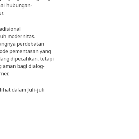
nai hubungan-
r.
adisional
uh modernitas.
sungnya perdebatan
metode pementasan yang
ang dipecahkan, tetapi
g aman bagi dialog-
ner.
hat dalam Juli-juli