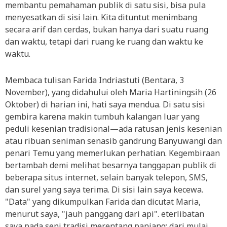
membantu pemahaman publik di satu sisi, bisa pula
menyesatkan di sisi lain. Kita dituntut menimbang
secara arif dan cerdas, bukan hanya dari suatu ruang
dan waktu, tetapi dari ruang ke ruang dan waktu ke
waktu.
Membaca tulisan Farida Indriastuti (Bentara, 3
November), yang didahului oleh Maria Hartiningsih (26
Oktober) di harian ini, hati saya mendua. Di satu sisi
gembira karena makin tumbuh kalangan luar yang
peduli kesenian tradisional—ada ratusan jenis kesenian
atau ribuan seniman senasib gandrung Banyuwangi dan
penari Temu yang memerlukan perhatian. Kegembiraan
bertambah demi melihat besarnya tanggapan publik di
beberapa situs internet, selain banyak telepon, SMS,
dan surel yang saya terima. Di sisi lain saya kecewa.
"Data" yang dikumpulkan Farida dan dicutat Maria,
menurut saya, "jauh panggang dari api". eterlibatan
saya pada seni tradisi merentang panjang: dari mulai