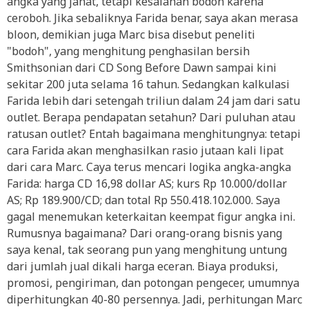
angka yang jahat, tetapi kesalahan bodoh karena
ceroboh. Jika sebaliknya Farida benar, saya akan merasa
bloon, demikian juga Marc bisa disebut peneliti
"bodoh", yang menghitung penghasilan bersih
Smithsonian dari CD Song Before Dawn sampai kini
sekitar 200 juta selama 16 tahun. Sedangkan kalkulasi
Farida lebih dari setengah triliun dalam 24 jam dari satu
outlet. Berapa pendapatan setahun? Dari puluhan atau
ratusan outlet? Entah bagaimana menghitungnya: tetapi
cara Farida akan menghasilkan rasio jutaan kali lipat
dari cara Marc. Caya terus mencari logika angka-angka
Farida: harga CD 16,98 dollar AS; kurs Rp 10.000/dollar
AS; Rp 189.900/CD; dan total Rp 550.418.102.000. Saya
gagal menemukan keterkaitan keempat figur angka ini.
Rumusnya bagaimana? Dari orang-orang bisnis yang
saya kenal, tak seorang pun yang menghitung untung
dari jumlah jual dikali harga eceran. Biaya produksi,
promosi, pengiriman, dan potongan pengecer, umumnya
diperhitungkan 40-80 persennya. Jadi, perhitungan Marc