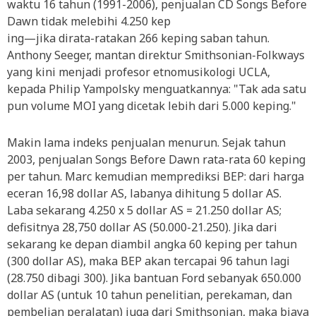
waktu 16 tahun (1991-2006), penjualan CD Songs Before
Dawn tidak melebihi 4.250 kep
ing—jika dirata-ratakan 266 keping saban tahun.
Anthony Seeger, mantan direktur Smithsonian-Folkways
yang kini menjadi profesor etnomusikologi UCLA,
kepada Philip Yampolsky menguatkannya: "Tak ada satu
pun volume MOI yang dicetak lebih dari 5.000 keping."
Makin lama indeks penjualan menurun. Sejak tahun
2003, penjualan Songs Before Dawn rata-rata 60 keping
per tahun. Marc kemudian memprediksi BEP: dari harga
eceran 16,98 dollar AS, labanya dihitung 5 dollar AS.
Laba sekarang 4.250 x 5 dollar AS = 21.250 dollar AS;
defisitnya 28,750 dollar AS (50.000-21.250). Jika dari
sekarang ke depan diambil angka 60 keping per tahun
(300 dollar AS), maka BEP akan tercapai 96 tahun lagi
(28.750 dibagi 300). Jika bantuan Ford sebanyak 650.000
dollar AS (untuk 10 tahun penelitian, perekaman, dan
pembelian peralatan) juga dari Smithsonian, maka biaya