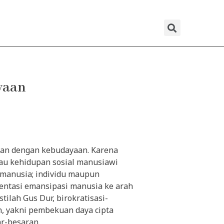
Sear
yaan
san dengan kebudayaan. Karena
tau kehidupan sosial manusiawi
r manusia; individu maupun
entasi emansipasi manusia ke arah
tilah Gus Dur, birokratisasi-
, yakni pembekuan daya cipta
r-besaran.