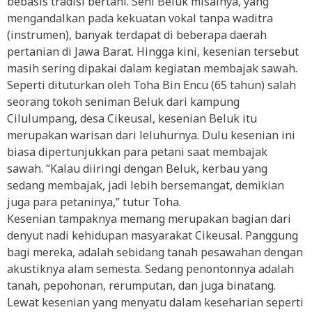
bebasis tradisi bertani. Seni Beluk misalnya, yang
mengandalkan pada kekuatan vokal tanpa waditra
(instrumen), banyak terdapat di beberapa daerah
pertanian di Jawa Barat. Hingga kini, kesenian tersebut
masih sering dipakai dalam kegiatan membajak sawah.
Seperti dituturkan oleh Toha Bin Encu (65 tahun) salah
seorang tokoh seniman Beluk dari kampung
Cilulumpang, desa Cikeusal, kesenian Beluk itu
merupakan warisan dari leluhurnya. Dulu kesenian ini
biasa dipertunjukkan para petani saat membajak
sawah. “Kalau diiringi dengan Beluk, kerbau yang
sedang membajak, jadi lebih bersemangat, demikian
juga para petaninya,” tutur Toha.
Kesenian tampaknya memang merupakan bagian dari
denyut nadi kehidupan masyarakat Cikeusal. Panggung
bagi mereka, adalah sebidang tanah pesawahan dengan
akustiknya alam semesta. Sedang penontonnya adalah
tanah, pepohonan, rerumputan, dan juga binatang.
Lewat kesenian yang menyatu dalam keseharian seperti